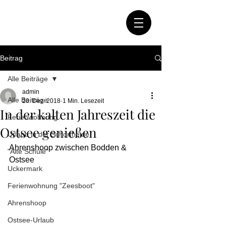
Beitrag
Alle Beiträge
admin
Alle Beiträge
28. Dez. 2018
1 Min. Lesezeit
In der kalten Jahreszeit die
Ferienwohnung
Ostsee genießen
Urlaub in der Schorfheide
Ahrenshoop zwischen Bodden & 
"Alte Schule"
Ostsee
Uckermark
Ferienwohnung "Zeesboot"
Ahrenshoop
Ostsee-Urlaub