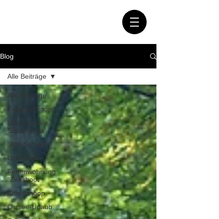
Blog
Alle Beiträge
Alle Beiträge
Ferienwohnung
Urlaub in der
Schorfheide
"Alte Schule"
Uckermark
Ferienwohnung
"Zeesboot"
Ahrenshoop
Ostsee-Urlaub