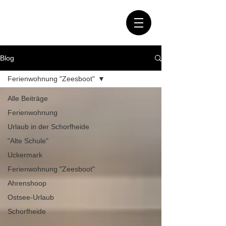
Blog
Ferienwohnung "Zeesboot"
Alle Beiträge
Ferienwohnung
Urlaub in der Schorfheide
"Alte Schule"
Uckermark
Ferienwohnung "Zeesboot"
Ahrenshoop
Ostsee-Urlaub
Schorfheide